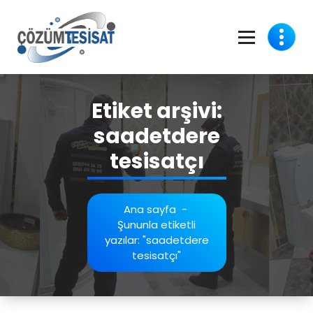
İçeriğe
geç
Etiket arşivi:
saadetdere
tesisatçı
Ana sayfa
-
Şununla etiketli
yazılar: "saadetdere
tesisatçı"