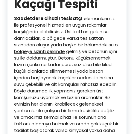
Kaçağı Tespiti
Saadetdere cihazlı tesisatçı
elemanlarımız
ile profesyonel hizmeti en uygun rakamlar
karşılığında alabilirsiniz. Üst kattan gelen su
damlacıkları, o bölgede varsa tesisattan
sızıntıdan oluşur yada başka bir bölümdeki su o
bölgeye sızıntı şeklinde
gelmiş ve betonun içini
su ile doldurmuştur. Betonu küçüksememek
lazım çünkü ne kadar pürüzsüz olsa bile kılcal
küçük alanlarda silinmemesi yada beton
içinden başlayacak kaçaklar nedeni ile hızlıca
suyu çekebilir ve alt komşuları rahatsız edebilir.
Böyle durumda ilk yapmanız gereken üst
komşunuzu uyarmak ve bizleri aramaktır. Biz
evinizin her alanını kırabilecek geleneksel
yöntemler ile çalışan bir firma kesinlikle değiliz
ve amacımız termal cihaz ile sorunun ana
faktörü o boruyu bulmak ve orada çok küçük bir
tadilat başlatarak varsa kimyasal yoksa daha