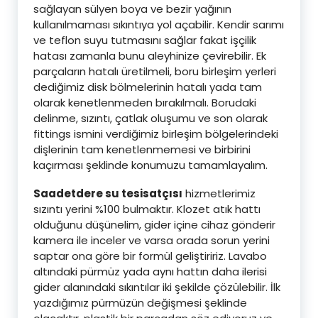
sağlayan sülyen boya ve bezir yağının
kullanılmaması sıkıntıya yol açabilir. Kendir sarımı
ve teflon suyu tutmasını sağlar fakat işçilik
hatası zamanla bunu aleyhinize çevirebilir. Ek
parçaların hatalı üretilmeli, boru birleşim yerleri
dediğimiz disk bölmelerinin hatalı yada tam
olarak kenetlenmeden bırakılmalı. Borudaki
delinme, sızıntı, çatlak oluşumu ve son olarak
fittings ismini verdiğimiz birleşim bölgelerindeki
dişlerinin tam kenetlenmemesi ve birbirini
kaçırması şeklinde konumuzu tamamlayalım.
Saadetdere su tesisatçısı
hizmetlerimiz
sızıntı yerini %100 bulmaktır. Klozet atık hattı
olduğunu düşünelim, gider içine cihaz gönderir
kamera ile inceler ve varsa orada sorun yerini
saptar ona göre bir formül geliştiririz. Lavabo
altındaki pürmüz yada aynı hattın daha ilerisi
gider alanındaki sıkıntılar iki şekilde çözülebilir. İlk
yazdığımız pürmüzün değişmesi şeklinde