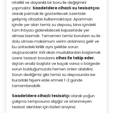
nitelikli ve dayanıklı bir boru ile değişimini
yapmaktır.
Saadetdere cihazlı su tesisatçısı
olarak parmak ile gösterilecek özentide
gelişmiş cihazları kullanmaktayız. Apartman
içinde yer alan temiz su deposu, bina içindeki
tüm ihtiyacı giderebilecek kapasitede yer
alması lazımdır. Tamamen temiz boruların su ile
dolu olması maksimum verim anlamına gelir ve
bu ünitedeki kirlilik aynı şekilde sorun
oluşturacaktır. Kirli akan musluklardan başlamak
üzere tesisat borularını
cihaz ile takip eder
,
dıştan analiz başlatır ve kaçak varsa o bölgede
sorun bulduğumuzda hemen önlen alabiliriz.
Sorun dediğimiz gibi temiz su deposunda ise
buradaki hijyeni elde etmek 1-2 günde
tamamlanabilir.
Saadetdere cihazlı tesisatçı
olarak yoğun
çalışma temposuna alışığız ve istenmeyen
tesisat sıkıntıları için bizleri arayınız.