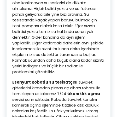
olsa kesilmeyen su seslerini de dikkate
almalısınız. Hiçbir belirti yoksa ve su faturası
pahalı geliyorsa bile yine bizi arayınız. Su
tesisatında kaçak yapan boruyu bulmak için
test pompası alakalı kata takılır. Eğer sızıntı
belirtisi yoksa temiz su hattında sorun yok
demektir. Gider kanalına da aynı işlem
yapılabilir. Diğer katlardaki dairelerin aynı şekilde
incelenmesi ile sızıntı bulunan daire içerisinde
ekiplerimiz ses detektör taramasına başlar.
Parmak ucundan daha küçük alana kadar sızıntı
yerini indirgeriz ve küçük bir tadilat ile
problemleri çözebiliriz.
Esenyurt Robotlu su tesisatçısı
tuvalet
giderlerini kırmadan pimaş aç cihazı robotu ile
temizleyen ustalarımız 7/24
tıkanıklık açma
servisi sunmaktadır. Robotla tuvalet kanalını
kameralı açma işleminde titizlikle atık doluluk
noktaları keşfedilir. En ufak yer kırılmaz. Pimaş
içlerindeki hat kullanılır. Cihaz uzaktan kontrol