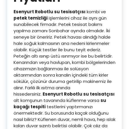
Esenyurt Robotlu su tesisatçısı
kombi ve
petek temizliği
işlemlerini cihaz ile aynı gün
sunabilecek firmadır. Petek tesisat bakımı
yapılma zamanı Sonbahar ayında olmalıdır. İki
seneye bir öneririz. Petek havası alındığı halde
hale soğuk kalmasının ana nedeni kirlenmeler
olabilir. Küçük testler ile bunu teyit ederiz.
Peteğin altı ısınıp üstü ısınmıyor ise bu belirtidir.
Kenarından veya havlupan, kombi bölgelerinden
cihazımızın bağlanması ile solüsyon
aktarımından sonra kanalın içindeki tüm kirler
sökülür, çözünür duruma getirilip makinemiz ile
alınır. Farklı ilk ısıtma anında
hissedersiniz.
Esenyurt Robotlu su tesisatçısı
alt komşunun tavanında küflenme varsa
su
kaçağı tespiti
testlerini yaptırmanızı
önermektedir. Su borusunda kaçak olduğunu
nasıl biliriz? Küflenen duvar, nemli hava, hep ıslak
kalan duvar sızıntı belirtisi olabilir. Çok cılız da