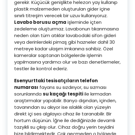
gerekir. Küçücük genişlikte helezon yay kullanıp
plastik malzemeden oluşturulan gider içine
sınırlı titreşim verecek bir uzuv kullanıyoruz.
Lavabo borusu açma
işleminde içten
zedeleme oluşturmaz. Lavabonun tıkanmasına
neden olan tüm atıklar lavabodaki sifon gideri
veya derinlerdeki pimaş gibi hazneler dahil 30
metreye kadar ulaşım imkanına sahibiz. Özel
kameralar saptanan bölgelerde işlemin
yapılmasına yardımcı olur ve bazı denetlemeler,
testler ile kontrol ederiz.
Esenyurttaki tesisatçıların telefon
numarası
fayans su sızdırıyor, su sızması
sorunlarında
su kaçağı tespiti
ile kırmadan
araştırmalar yapabilir. Banyo dışından, içinden,
tavanından su akıyor ise ıslaklık olan yüzeyin
direkt içi ses algılayıcı cihaz ile taranabilir. Bir
hortum düşünün. İğne ile dediğinizde devamlı
tazyikli su çıkışı olur. Cihaz doğru yerin teyidini
bize bildirmektedir. Çok geçmeden o bölgede