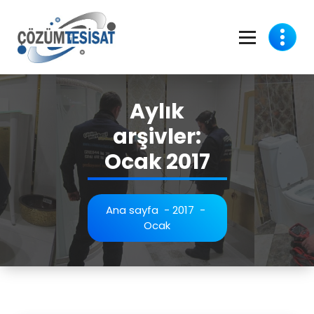
İçeriğe
geç
Aylık
arşivler:
Ocak 2017
Ana sayfa
-
2017
-
Ocak