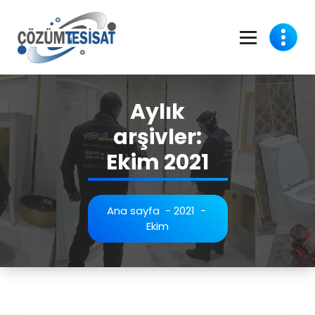
İçeriğe
geç
Aylık
arşivler:
Ekim 2021
Ana sayfa
-
2021
-
Ekim