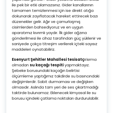
ile pek bir etki alamazsınız. Gider kanallarının
tamamen temizlenmesi için ise direkt atığa
dokunarak zayıflatacak hareket ettirecek bazı
düzenekler gelir. Ağır ve çamurlaşmış
cisimlerden bahsediyoruz ve en uygun
aparatımız kıvrımlı yaydır. İlk gider ağzına
gönderilmesi ile cihaz tarafından güç yüklenir ve
saniyede çokça titreşim verilerek içteki sayısız
maddeleri oynatabiliriz.
Esenyurt Şehitler Mahallesi tesisatçı
kırma
olmadan
su kaçağı tespiti
yapmaktayız.
Şebeke borusundaki kaçağın belirtisi
ölçümleme yaptığımız takdirde su basıncındaki
değişimlerdir. Sabit durmaması ve değişken
olmasıdır. Aslında tam yeri de ses çıkartmadığı
taktirde bulunamaz. Eklenecek kimyasal ile su
borusu içindeki çatlama noktaları durdurulabilir.