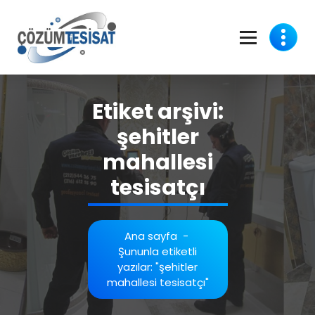
İçeriğe
geç
Etiket arşivi:
şehitler
mahallesi
tesisatçı
Ana sayfa
-
Şununla etiketli
yazılar: "şehitler
mahallesi tesisatçı"