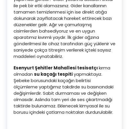
ile pek bir etki alamazsınız. Gider kanallarının
tamamen temizlenmesi için ise direkt atığa
dokunarak zayıflatacak hareket ettirecek bazı
düzenekler gelir. Ağır ve çamurlaşmış
cisimlerden bahsediyoruz ve en uygun
aparatımız kıvrımlı yaydır. İlk gider ağzına
gönderilmesi ile cihaz tarafından güç yüklenir ve
saniyede çokça titreşim verilerek içteki sayısız
maddeleri oynatabiliriz.
Esenyurt Şehitler Mahallesi tesisatçı
kırma
olmadan
su kaçağı tespiti
yapmaktayız.
Şebeke borusundaki kaçağın belirtisi
ölçümleme yaptığımız takdirde su basıncındaki
değişimlerdir. Sabit durmaması ve değişken
olmasıdır. Aslında tam yeri de ses çıkartmadığı
taktirde bulunamaz. Eklenecek kimyasal ile su
borusu içindeki çatlama noktaları durdurulabilir.