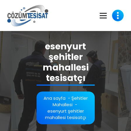
İçeriğe
geç
esenyurt
şehitler
mahallesi
tesisatçı
Ana sayfa
-
Şehitler
Mahallesi
-
esenyurt şehitler
mahallesi tesisatçı