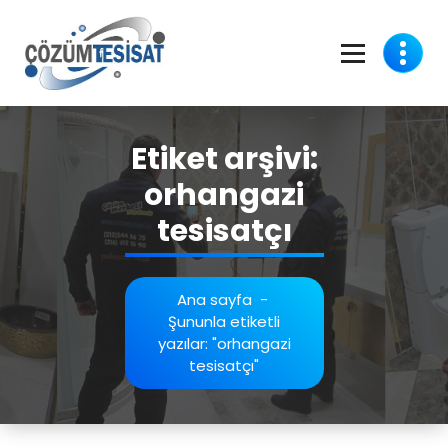
İçeriğe
geç
Etiket arşivi:
orhangazi
tesisatçı
Ana sayfa
-
Şununla etiketli
yazılar: "orhangazi
tesisatçı"