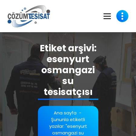
İçeriğe
geç
Etiket arşivi:
esenyurt
osmangazi
su
tesisatçısı
Ana sayfa
-
Şununla etiketli
yazılar: "esenyurt
osmangazi su