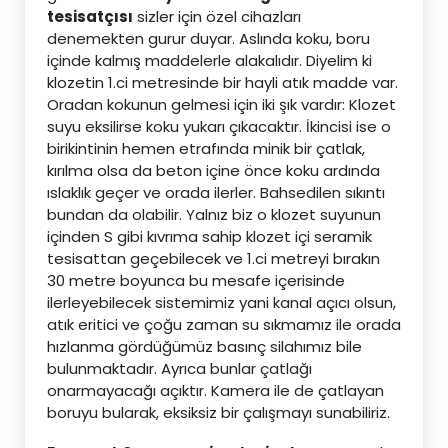
tesisatçısı
sizler için özel cihazları
denemekten gurur duyar. Aslında koku, boru
içinde kalmış maddelerle alakalıdır. Diyelim ki
klozetin 1.ci metresinde bir hayli atık madde var.
Oradan kokunun gelmesi için iki şık vardır: Klozet
suyu eksilirse koku yukarı çıkacaktır. İkincisi ise o
birikintinin hemen etrafında minik bir çatlak,
kırılma olsa da beton içine önce koku ardında
ıslaklık geçer ve orada ilerler. Bahsedilen sıkıntı
bundan da olabilir. Yalnız biz o klozet suyunun
içinden S gibi kıvrıma sahip klozet içi seramik
tesisattan geçebilecek ve 1.ci metreyi bırakın
30 metre boyunca bu mesafe içerisinde
ilerleyebilecek sistemimiz yani kanal açıcı olsun,
atık eritici ve çoğu zaman su sıkmamız ile orada
hızlanma gördüğümüz basınç silahımız bile
bulunmaktadır. Ayrıca bunlar çatlağı
onarmayacağı açıktır. Kamera ile de çatlayan
boruyu bularak, eksiksiz bir çalışmayı sunabiliriz.