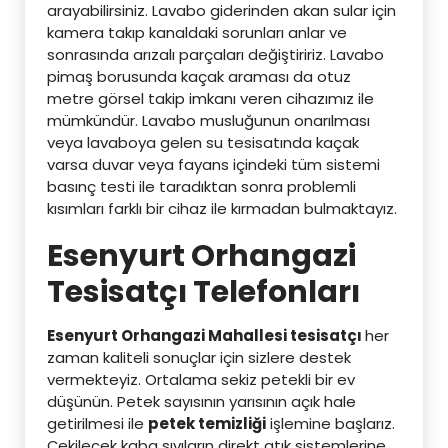
arayabilirsiniz. Lavabo giderinden akan sular için
kamera takıp kanaldaki sorunları anlar ve
sonrasında arızalı parçaları değiştiririz. Lavabo
pimaş borusunda kaçak araması da otuz
metre görsel takip imkanı veren cihazımız ile
mümkündür. Lavabo musluğunun onarılması
veya lavaboya gelen su tesisatında kaçak
varsa duvar veya fayans içindeki tüm sistemi
basınç testi ile taradıktan sonra problemli
kısımları farklı bir cihaz ile kırmadan bulmaktayız.
Esenyurt Orhangazi
Tesisatçı Telefonları
Esenyurt Orhangazi Mahallesi tesisatçı
her
zaman kaliteli sonuçlar için sizlere destek
vermekteyiz. Ortalama sekiz petekli bir ev
düşünün. Petek sayısının yarısının açık hale
getirilmesi ile
petek temizliği
işlemine başlarız.
Çekilecek kaba sıvıların direkt atık sistemlerine