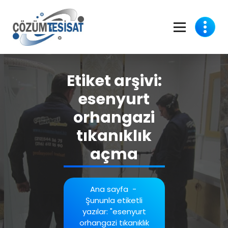
İçeriğe
geç
Etiket arşivi:
esenyurt
orhangazi
tıkanıklık
açma
Ana sayfa
-
Şununla etiketli
yazılar: "esenyurt
orhangazi tıkanıklık