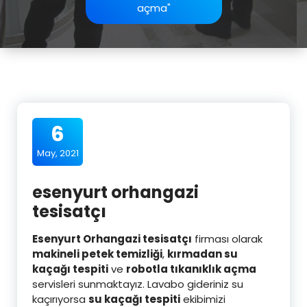
açma"
6
May, 2021
esenyurt orhangazi
tesisatçı
Esenyurt Orhangazi tesisatçı
firması olarak
makineli petek temizliği
,
kırmadan su
kaçağı tespiti
ve
robotla tıkanıklık açma
servisleri sunmaktayız. Lavabo gideriniz su
kaçırıyorsa
su kaçağı tespiti
ekibimizi