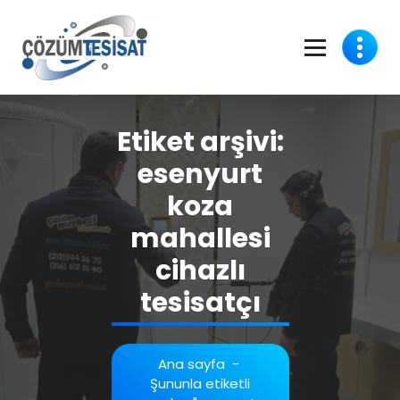
İçeriğe
geç
Etiket arşivi:
esenyurt
koza
mahallesi
cihazlı
tesisatçı
Ana sayfa
-
Şununla etiketli