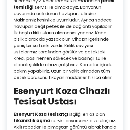
sunmaktayız. Kaloriferdeki kirli maddeleri
petek
temizliği
servisi ile almaktayız. Banyonun
duvarında asılı duran havlupanı bilirsiniz.
Makinemiz kesinlikle uyumludur. Ayrıca sadece
havlupan değil petek ile de bağlantı yapılabilir.
İlk başta kirli suların alınmasını yaparız. Kaba
pislik olarak da yazsak olur. Cihazın içerisinde
geniş bir su tankı vardır. Kirlilik seviyesi
ustalarımız tarafından görülür ve petekteki
kireci, pası hemen sökecek ve basınçlı su ile
alacak şekilde cihazı çalıştırırız. Kombiler içinde
bakım yapabiliriz. Uzun bir vakit almadan tüm
petek borusunu tıkayan maddeler hızlıca alınır.
Esenyurt Koza Cihazlı
Tesisat Ustası
Esenyurt Koza tesisatçı
işçiliği en az olan
tıkanıklık açma
servisi arıyorsanız bize ulaşınız.
Akıllı robotlar ile pimaştan görüntü alarak kanala