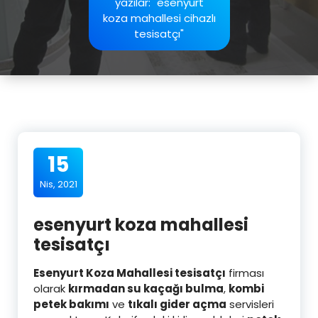
yazılar: "esenyurt
koza mahallesi cihazlı
tesisatçı"
15
Nis, 2021
esenyurt koza mahallesi
tesisatçı
Esenyurt Koza Mahallesi tesisatçı
firması
olarak
kırmadan su kaçağı bulma
,
kombi
petek bakımı
ve
tıkalı gider açma
servisleri