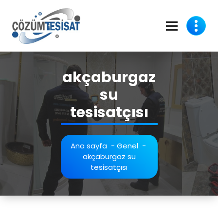
İçeriğe
geç
akçaburgaz
su
tesisatçısı
Ana sayfa
-
Genel
-
akçaburgaz su
tesisatçısı