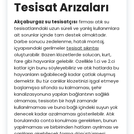
Tesisat Arızaları
Akçaburgaz su tesisatçısı
firması atık su
tesisatlarındaki uzun süreli ve yanlış kullanımlara
ait sorunlar içinde tam destek olmaktadır.
Darbe sonucu zedelenme, hatalı montaj,
içyapısındaki gerilmeler
tesisat sıkıntısı
oluşturabilir. Bazen klozetlerde solucan, kurt,
fare gibi hayvanlar gelebilir. Özellikle 1.ci ve 2.ci
katlar için bunu söyleyebiliriz ve atık hatlarda bu
hayvanların sığabileceği kadar çatlak oluşmuş
demektir. Bu tür canlılar klozetinizi işgal etmeye
başlamışsa sifonda su kalmaması, şehir
kanalizasyonuna yapılan bağlantının sağlıklı
olmaması, tesisatın bir hayli zamandır
kullanılmaması ve buna bağlı içindeki suyun yok
denecek kadar azalmaması gösterilebilir. Atık
borularında conta konulması gerekirken, bunun
yapılmaması ve birbirinden hatların ayrılması ve
canlıların girebilecek forma dönüştürmesi