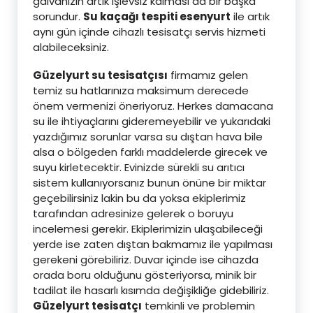
galvanizin artık işlevsiz kalması da bir başka
sorundur.
Su kaçağı tespiti esenyurt
ile artık
aynı gün içinde cihazlı tesisatçı servis hizmeti
alabileceksiniz.
Güzelyurt su tesisatçısı
firmamız gelen
temiz su hatlarınıza maksimum derecede
önem vermenizi öneriyoruz. Herkes damacana
su ile ihtiyaçlarını gideremeyebilir ve yukarıdaki
yazdığımız sorunlar varsa su dıştan hava bile
alsa o bölgeden farklı maddelerde girecek ve
suyu kirletecektir. Evinizde sürekli su arıtıcı
sistem kullanıyorsanız bunun önüne bir miktar
geçebilirsiniz lakin bu da yoksa ekiplerimiz
tarafından adresinize gelerek o boruyu
incelemesi gerekir. Ekiplerimizin ulaşabileceği
yerde ise zaten dıştan bakmamız ile yapılması
gerekeni görebiliriz. Duvar içinde ise cihazda
orada boru olduğunu gösteriyorsa, minik bir
tadilat ile hasarlı kısımda değişikliğe gidebiliriz.
Güzelyurt tesisatçı
temkinli ve problemin