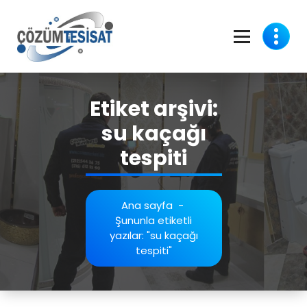
İçeriğe
geç
Etiket arşivi:
su kaçağı
tespiti
Ana sayfa
-
Şununla etiketli
yazılar: "su kaçağı
tespiti"