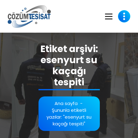
İçeriğe
geç
Etiket arşivi:
esenyurt su
kaçağı
tespiti
Ana sayfa
-
Şununla etiketli
yazılar: "esenyurt su
kaçağı tespiti"