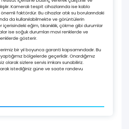
esisat içerisine basınç vererek çalıştırılır ve
ışılır. Kameralı tespit cihazlarında ise kablo
önemli faktördür. Bu cihazlar atık su borularındaki
ında da kullanılabilmekte ve görüntülerin
 içerisindeki eğim, tıkanıklık, çökme gibi durumlar
alar ise soğuk durumları mavi renklerde ve
renklerde gösterir.
lerimiz bir yıl boyunca garanti kapsamındadır. Bu
 yaptığımız bölgelerde geçerlidir. Onardığımız
z olarak sizlere servis imkanı sunabiliriz.
arak istediğiniz güne ve saate randevu