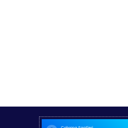
About Gradiant”
It is a long established fact that reader w
readable content of a page when looking a
using Lorem Ipsum
Çalışma Saatleri