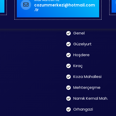
Atatürk Mahallesi
cozummerkezi@hotmail.com
.tr
Cumhuriyet mahallesi
Fatih Mahallesi
Genel
Güzelyurt
Hoşdere
Kıraç
Koza Mahallesi
Mehterçeşme
Namık Kemal Mah.
Orhangazi