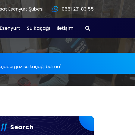
at Esenyurt Şubesi
0551 231 83 55
 Esenyurt
Su Kaçağı
İletişim
 "akçaburgaz su kaçağı bulma"
Search