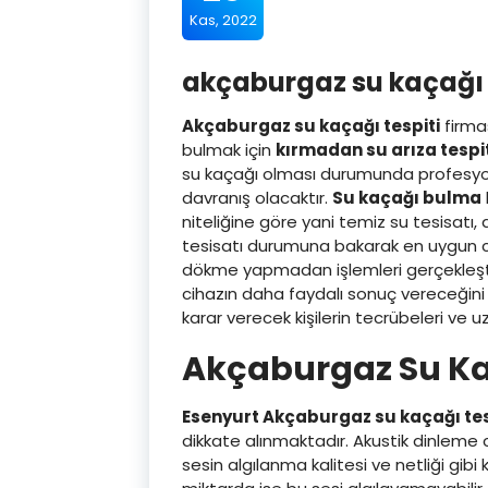
Kas, 2022
akçaburgaz su kaçağı 
Akçaburgaz su kaçağı tespiti
firmas
bulmak için
kırmadan su arıza tespit
su kaçağı olması durumunda profesyon
davranış olacaktır.
Su kaçağı bulma
niteliğine göre yani temiz su tesisatı, a
tesisatı durumuna bakarak en uygun cih
dökme yapmadan işlemleri gerçekleşt
cihazın daha faydalı sonuç vereceğini
karar verecek kişilerin tecrübeleri ve 
Akçaburgaz Su Ka
Esenyurt Akçaburgaz su kaçağı tes
dikkate alınmaktadır. Akustik dinleme c
sesin algılanma kalitesi ve netliği gibi 