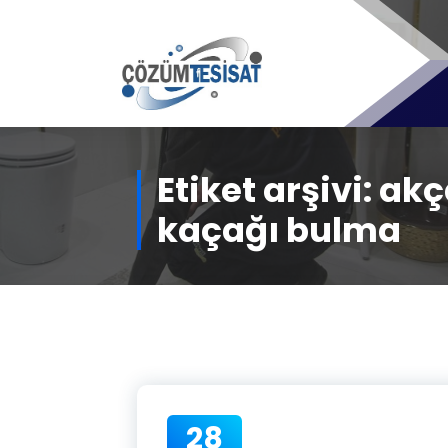
İçeriğe
geç
Etiket arşivi: a
kaçağı bulma
28