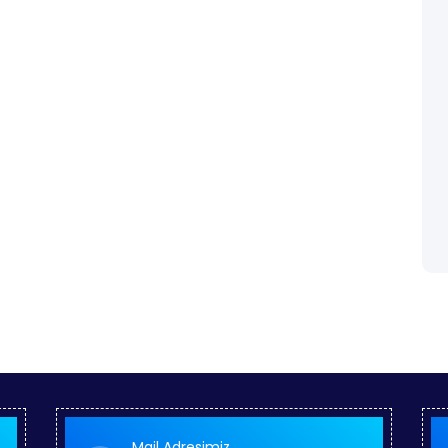
Categories
Akçaburgaz
ill be distracted by the
t its layout. The point of
Ardıçlı
Mail Adresimiz