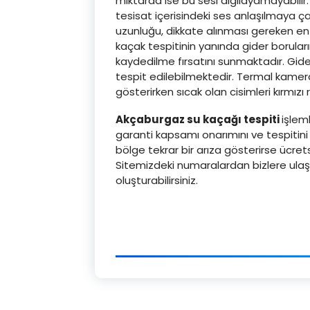
miktarda ise bu sesi algılayamayabilir. T
tesisat içerisindeki ses anlaşılmaya çal
uzunluğu, dikkate alınması gereken en 
kaçak tespitinin yanında gider borular
kaydedilme fırsatını sunmaktadır. Gider
tespit edilebilmektedir. Termal kamer
gösterirken sıcak olan cisimleri kırmızı 
Akçaburgaz su kaçağı tespiti
işlem
garanti kapsamı onarımını ve tespitini
bölge tekrar bir arıza gösterirse ücretsi
Sitemizdeki numaralardan bizlere ulaş
oluşturabilirsiniz.